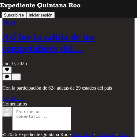
Suscribirse
Iniciar sesión
Videos
Así fue la salida de los
competidores del…
abr 10, 2025
Con la participación de 624 atletas de 29 estados del país
Escucha →
Comentarios
© 2026 Expediente Quintana Roo
·
Privacidad
∙
Términos
∙
Aviso