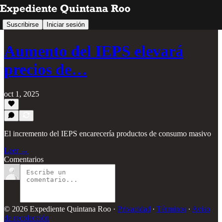
Suscribirse
Iniciar sesión
Aumento del IEPS elevará
precios de…
oct 1, 2025
El incremento del IEPS encarecería productos de consumo masivo
Leer →
Comentarios
© 2026 Expediente Quintana Roo
·
Privacidad
∙
Términos
∙
Aviso
de recolección