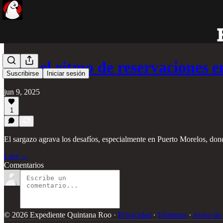
Baja el ritmo de reservaciones 
Suscribirse
Iniciar sesión
jun 9, 2025
1
El sargazo agrava los desafíos, especialmente en Puerto Morelos, dond
Leer →
Comentarios
© 2026 Expediente Quintana Roo
·
Privacidad
∙
Términos
∙
Aviso de 