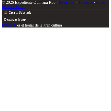
© 2026 Expediente Quintana Roo
·
Privacidad
∙
Términos
∙
Aviso
de recolección
Crea tu Substack
Descargar la app
Substack
es el hogar de la gran cultura