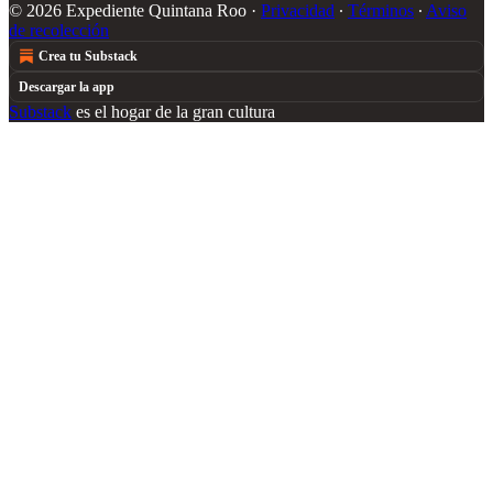
© 2026 Expediente Quintana Roo
·
Privacidad
∙
Términos
∙
Aviso
de recolección
Crea tu Substack
Descargar la app
Substack
es el hogar de la gran cultura