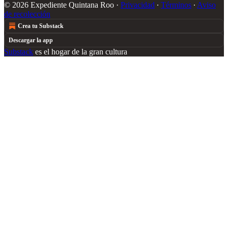
© 2026 Expediente Quintana Roo
·
Privacidad
∙
Términos
∙
Aviso
de recolección
Crea tu Substack
Descargar la app
Substack
es el hogar de la gran cultura