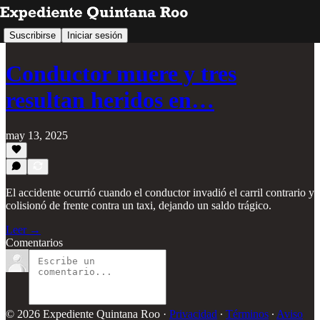
Suscribirse
Iniciar sesión
Conductor muere y tres
resultan heridos en…
may 13, 2025
El accidente ocurrió cuando el conductor invadió el carril contrario y
colisionó de frente contra un taxi, dejando un saldo trágico.
Leer →
Comentarios
© 2026 Expediente Quintana Roo
·
Privacidad
∙
Términos
∙
Aviso