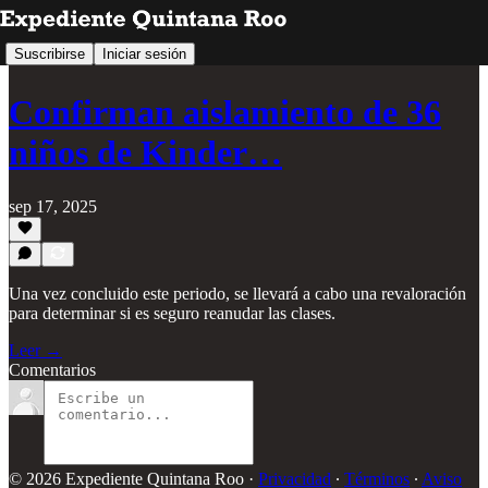
Suscribirse
Iniciar sesión
Confirman aislamiento de 36
niños de Kinder…
sep 17, 2025
Una vez concluido este periodo, se llevará a cabo una revaloración
para determinar si es seguro reanudar las clases.
Leer →
Comentarios
© 2026 Expediente Quintana Roo
·
Privacidad
∙
Términos
∙
Aviso