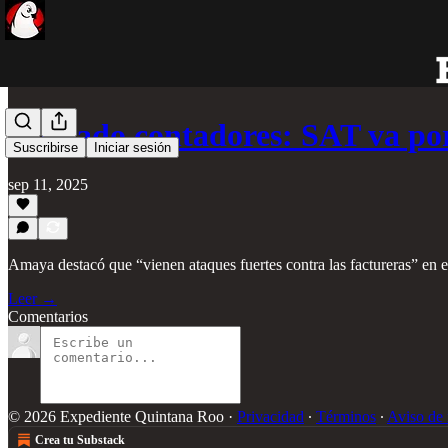
Cuidado contadores: SAT va po
Suscribirse
Iniciar sesión
sep 11, 2025
Amaya destacó que “vienen ataques fuertes contra las factureras” en
Leer →
Comentarios
© 2026 Expediente Quintana Roo
·
Privacidad
∙
Términos
∙
Aviso de 
Crea tu Substack