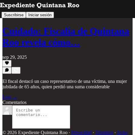
Suscribirse
Iniciar sesión
Cuidado: Fiscalía de Quintana
Roo revela cómo…
sep 29, 2025
El fiscal destacó un caso representativo de una víctima, una mujer
jubilada de 65 años, quien perdió una suma considerable
Leer →
Comentarios
© 2026 Expediente Quintana Roo
·
Privacidad
∙
Términos
∙
Aviso