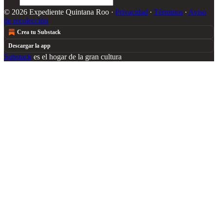
© 2026 Expediente Quintana Roo
·
Privacidad
∙
Términos
∙
Aviso
de recolección
Crea tu Substack
Descargar la app
Substack
es el hogar de la gran cultura