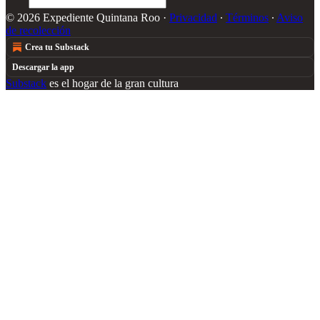
© 2026 Expediente Quintana Roo
·
Privacidad
∙
Términos
∙
Aviso
de recolección
Crea tu Substack
Descargar la app
Substack
es el hogar de la gran cultura