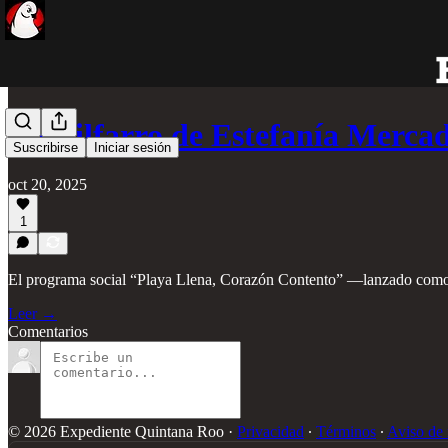
Despilfarro de Estefanía Merca
Suscribirse
Iniciar sesión
oct 20, 2025
1
El programa social “Playa Llena, Corazón Contento” —lanzado como bu
Leer →
Comentarios
© 2026 Expediente Quintana Roo
·
Privacidad
∙
Términos
∙
Aviso de 