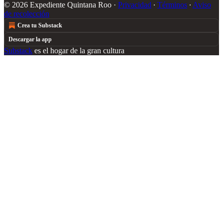
© 2026 Expediente Quintana Roo
·
Privacidad
∙
Términos
∙
Aviso
de recolección
Crea tu Substack
Descargar la app
Substack
es el hogar de la gran cultura