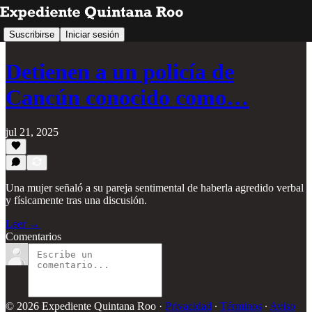
Suscribirse
Iniciar sesión
Detienen a un policía de
Cancún conocido como…
jul 21, 2025
Una mujer señaló a su pareja sentimental de haberla agredido verbal
y físicamente tras una discusión.
Leer →
Comentarios
© 2026 Expediente Quintana Roo
·
Privacidad
∙
Términos
∙
Aviso