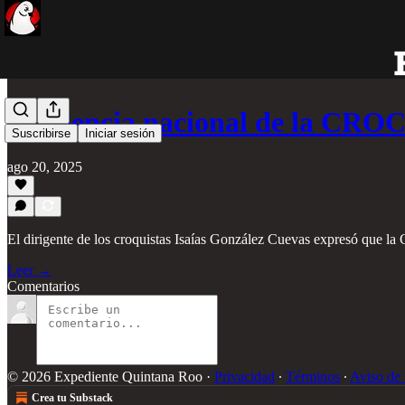
Dirigencia nacional de la CRO
Suscribirse
Iniciar sesión
ago 20, 2025
El dirigente de los croquistas Isaías González Cuevas expresó que la
Leer →
Comentarios
© 2026 Expediente Quintana Roo
·
Privacidad
∙
Términos
∙
Aviso de 
Crea tu Substack