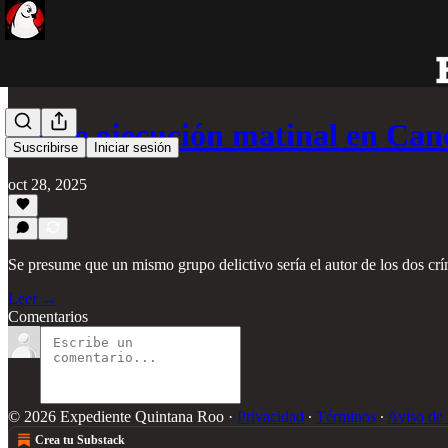
Doble ejecución matinal en Can
Suscribirse
Iniciar sesión
oct 28, 2025
Se presume que un mismo grupo delictivo sería el autor de los dos cr
Leer →
Comentarios
© 2026 Expediente Quintana Roo
·
Privacidad
∙
Términos
∙
Aviso de 
Crea tu Substack