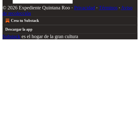
© 2026 Expediente Quintana Roo
·
Privacidad
∙
Términos
∙
Aviso
de recolección
Crea tu Substack
Descargar la app
Substack
es el hogar de la gran cultura