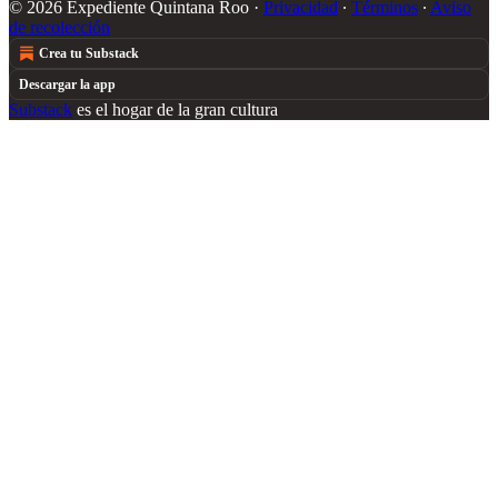
© 2026 Expediente Quintana Roo
·
Privacidad
∙
Términos
∙
Aviso
de recolección
Crea tu Substack
Descargar la app
Substack
es el hogar de la gran cultura