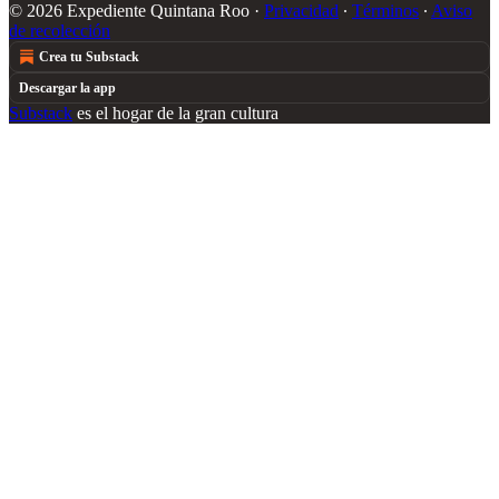
© 2026 Expediente Quintana Roo
·
Privacidad
∙
Términos
∙
Aviso
de recolección
Crea tu Substack
Descargar la app
Substack
es el hogar de la gran cultura