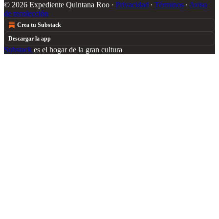
© 2026 Expediente Quintana Roo
·
Privacidad
∙
Términos
∙
Aviso
de recolección
Crea tu Substack
Descargar la app
Substack
es el hogar de la gran cultura