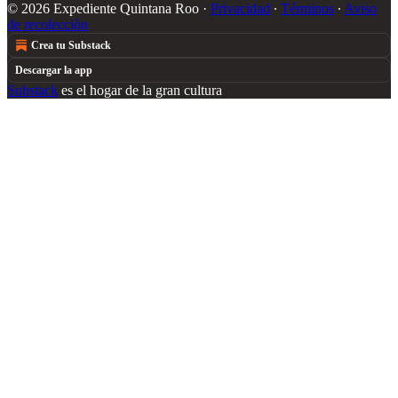
© 2026 Expediente Quintana Roo
·
Privacidad
∙
Términos
∙
Aviso
de recolección
Crea tu Substack
Descargar la app
Substack
es el hogar de la gran cultura