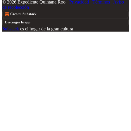
© 2026 Expediente Quintana Roo
·
Privacidad
∙
Términos
∙
Aviso
de recolección
Crea tu Substack
Descargar la app
Substack
es el hogar de la gran cultura