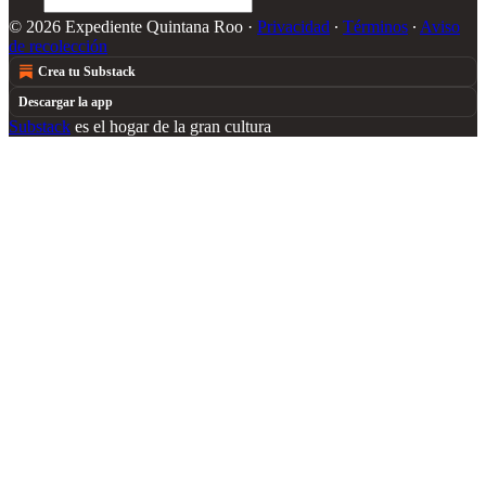
© 2026 Expediente Quintana Roo
·
Privacidad
∙
Términos
∙
Aviso
de recolección
Crea tu Substack
Descargar la app
Substack
es el hogar de la gran cultura