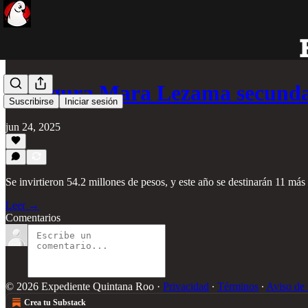
Inaugura Mara Lezama secunda
Suscribirse
Iniciar sesión
jun 24, 2025
Se invirtieron 54.2 millones de pesos, y este año se destinarán 11 má
Leer →
Comentarios
© 2026 Expediente Quintana Roo
·
Privacidad
∙
Términos
∙
Aviso de 
Crea tu Substack