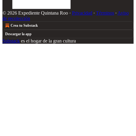
© 2026 Expediente Quintana Roo
·
Privacidad
∙
Términos
∙
Aviso
de recolección
Crea tu Substack
Descargar la app
Substack
es el hogar de la gran cultura