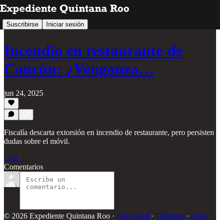
Suscribirse
Iniciar sesión
Incendio en restaurante de
Cancún: ¿Venganza…
jun 24, 2025
Fiscalía descarta extorsión en incendio de restaurante, pero persisten
dudas sobre el móvil.
Leer →
Comentarios
© 2026 Expediente Quintana Roo
·
Privacidad
∙
Términos
∙
Aviso