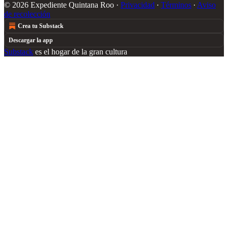
© 2026 Expediente Quintana Roo
·
Privacidad
∙
Términos
∙
Aviso
de recolección
Crea tu Substack
Descargar la app
Substack
es el hogar de la gran cultura