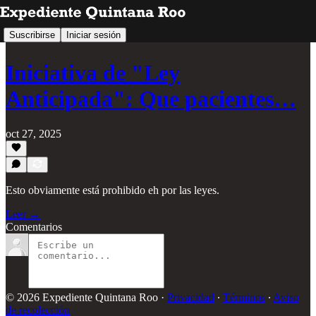
Suscribirse
Iniciar sesión
Iniciativa de "Ley
Anticipada": Que pacientes…
oct 27, 2025
Esto obviamente está prohibido eh por las leyes.
Leer →
Comentarios
© 2026 Expediente Quintana Roo
·
Privacidad
∙
Términos
∙
Aviso
de recolección