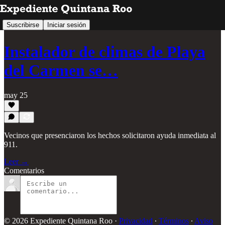
Suscribirse
Iniciar sesión
Instalador de climas de Playa
del Carmen se…
may 25
Vecinos que presenciaron los hechos solicitaron ayuda inmediata al
911.
Leer →
Comentarios
© 2026 Expediente Quintana Roo
·
Privacidad
∙
Términos
∙
Aviso