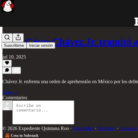
Julio César Chávez Jr. tramit
Suscribirse
Iniciar sesión
jul 10, 2025
Chávez Jr. enfrenta una orden de aprehensión en México por los delito
Leer →
Comentarios
© 2026 Expediente Quintana Roo
·
Privacidad
∙
Términos
∙
Aviso de 
Crea tu Substack