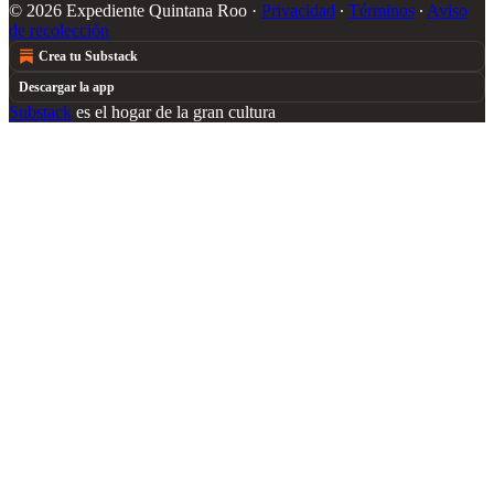
© 2026 Expediente Quintana Roo
·
Privacidad
∙
Términos
∙
Aviso
de recolección
Crea tu Substack
Descargar la app
Substack
es el hogar de la gran cultura