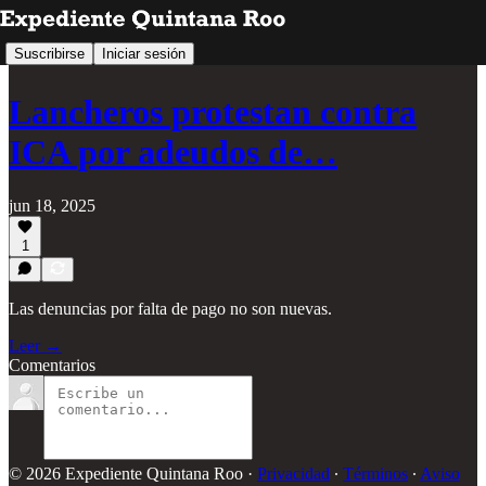
Suscribirse
Iniciar sesión
Lancheros protestan contra
ICA por adeudos de…
jun 18, 2025
1
Las denuncias por falta de pago no son nuevas.
Leer →
Comentarios
© 2026 Expediente Quintana Roo
·
Privacidad
∙
Términos
∙
Aviso