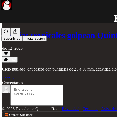
Lluvias tropicales golpean Qu
Suscribirse
Iniciar sesión
dic 12, 2025
Cielo nublado, chubascos con puntuales de 25 a 50 mm, actividad eléc
Leer →
Comentarios
© 2026 Expediente Quintana Roo
·
Privacidad
∙
Términos
∙
Aviso de 
Crea tu Substack