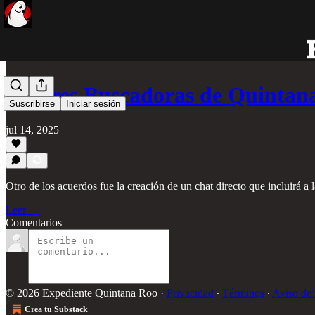
Madres Buscadoras de Quintan
Suscribirse
Iniciar sesión
jul 14, 2025
Otro de los acuerdos fue la creación de un chat directo que incluirá a 
Leer →
Comentarios
© 2026 Expediente Quintana Roo
·
Privacidad
∙
Términos
∙
Aviso de 
Crea tu Substack