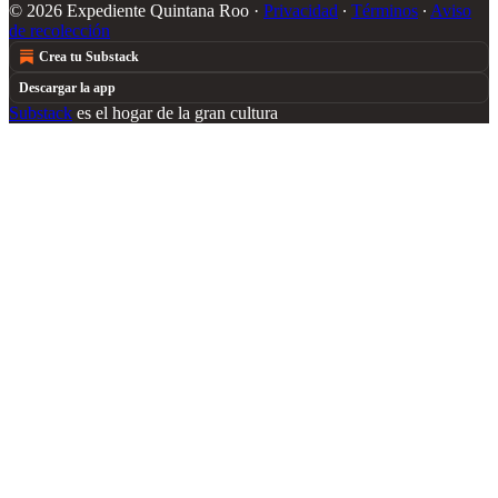
© 2026 Expediente Quintana Roo
·
Privacidad
∙
Términos
∙
Aviso
de recolección
Crea tu Substack
Descargar la app
Substack
es el hogar de la gran cultura