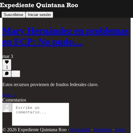
Suscribirse
Iniciar sesión
Mary Hernández en problemas
en FCP: No pudo…
mar 3
1
Estos recursos provienen de fondos federales clave.
Leer →
Comentarios
© 2026 Expediente Quintana Roo
·
Privacidad
∙
Términos
∙
Aviso