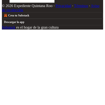
© 2026 Expediente Quintana Roo
·
Privacidad
∙
Términos
∙
Aviso
de recolección
Crea tu Substack
Descargar la app
Substack
es el hogar de la gran cultura