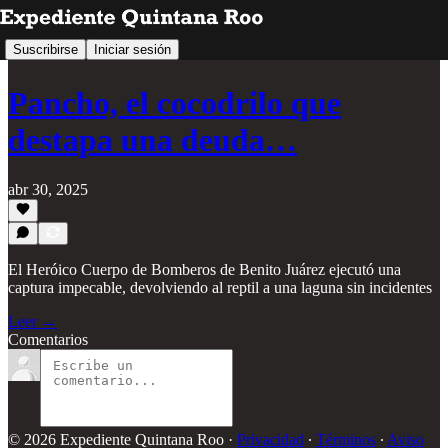
Suscribirse
Iniciar sesión
Pancho, el cocodrilo que
destapa una deuda…
abr 30, 2025
El Heróico Cuerpo de Bomberos de Benito Juárez ejecutó una
captura impecable, devolviendo al reptil a una laguna sin incidentes
Leer →
Comentarios
© 2026 Expediente Quintana Roo
·
Privacidad
∙
Términos
∙
Aviso