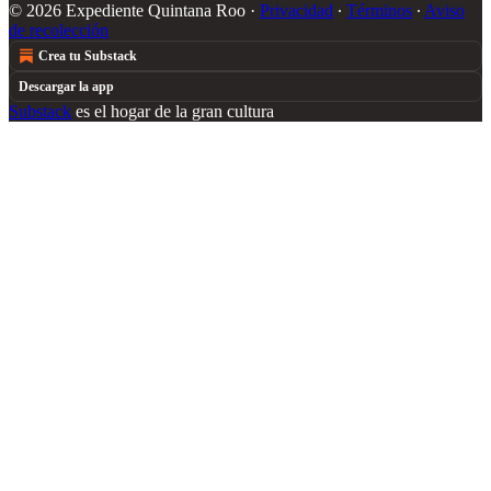
© 2026 Expediente Quintana Roo
·
Privacidad
∙
Términos
∙
Aviso
de recolección
Crea tu Substack
Descargar la app
Substack
es el hogar de la gran cultura