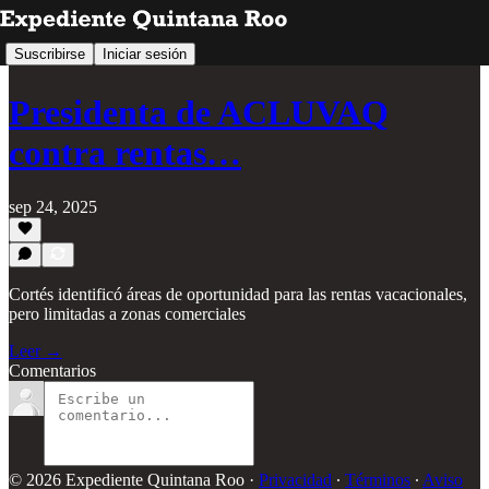
Suscribirse
Iniciar sesión
Presidenta de ACLUVAQ
contra rentas…
sep 24, 2025
Cortés identificó áreas de oportunidad para las rentas vacacionales,
pero limitadas a zonas comerciales
Leer →
Comentarios
© 2026 Expediente Quintana Roo
·
Privacidad
∙
Términos
∙
Aviso