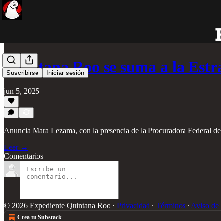
Quintana Roo se suma a la Est
Suscribirse
Iniciar sesión
jun 5, 2025
Anuncia Mara Lezama, con la presencia de la Procuradora Federal de 
Leer →
Comentarios
© 2026 Expediente Quintana Roo
·
Privacidad
∙
Términos
∙
Aviso de 
Crea tu Substack