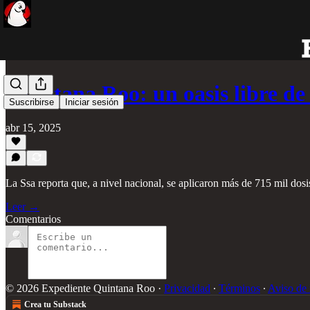
Quintana Roo: un oasis libre d
Suscribirse
Iniciar sesión
abr 15, 2025
La Ssa reporta que, a nivel nacional, se aplicaron más de 715 mil dos
Leer →
Comentarios
© 2026 Expediente Quintana Roo
·
Privacidad
∙
Términos
∙
Aviso de 
Crea tu Substack