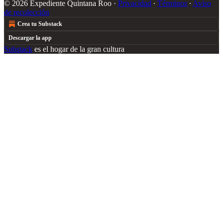
© 2026 Expediente Quintana Roo
·
Privacidad
∙
Términos
∙
Aviso
de recolección
Crea tu Substack
Descargar la app
Substack
es el hogar de la gran cultura