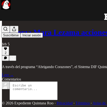
Refuerza Mara Lezama accione
Suscribirse
Iniciar sesión
feb 5
2
A través del programa “Abrigando Corazones”, el Sistema DIF Quint
Leer →
Comentarios
© 2026 Expediente Quintana Roo
·
Privacidad
∙
Términos
∙
Aviso de 