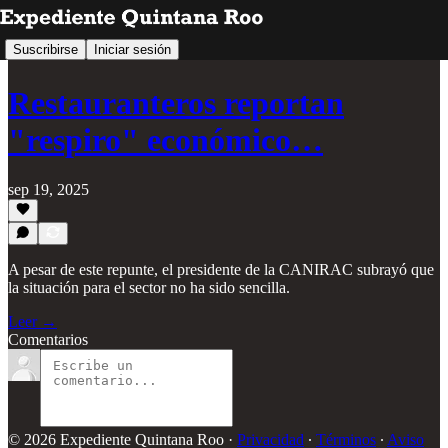
Suscribirse
Iniciar sesión
Restauranteros reportan
"respiro" económico…
sep 19, 2025
A pesar de este repunte, el presidente de la CANIRAC subrayó que
la situación para el sector no ha sido sencilla.
Leer →
Comentarios
© 2026 Expediente Quintana Roo
·
Privacidad
∙
Términos
∙
Aviso