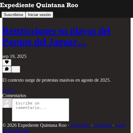
Suscribirse
Iniciar sesión
Restricciones en playas del
Parque del Jaguar…
sep 19, 2025
El contexto surge de protestas masivas en agosto de 2025.
Leer →
Comentarios
© 2026 Expediente Quintana Roo
·
Privacidad
∙
Términos
∙
Aviso
de recolección