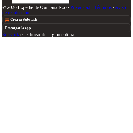
© 2026 Expediente Quintana Roo
·
Privacidad
∙
Términos
∙
Aviso
de recolección
Crea tu Substack
Descargar la app
Substack
es el hogar de la gran cultura