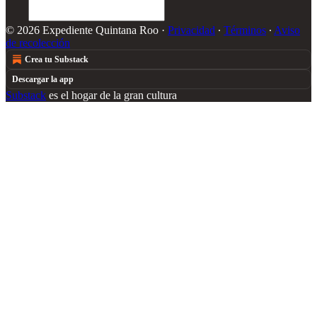
© 2026 Expediente Quintana Roo
·
Privacidad
∙
Términos
∙
Aviso
de recolección
Crea tu Substack
Descargar la app
Substack
es el hogar de la gran cultura