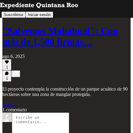
Suscribirse
Iniciar sesión
"Salvemos Mahahual": Con
más de 1,500 firmas…
ago 6, 2025
1
1
El proyecto contempla la construcción de un parque acuático de 90
hectáreas sobre una zona de manglar protegida.
Leer →
1 comentario