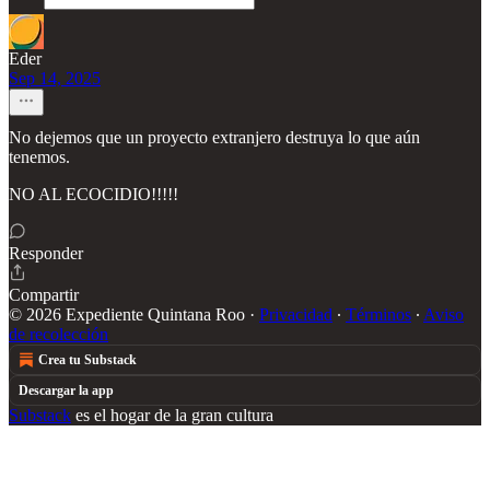
Eder
Sep 14, 2025
No dejemos que un proyecto extranjero destruya lo que aún
tenemos.
NO AL ECOCIDIO!!!!!
Responder
Compartir
© 2026 Expediente Quintana Roo
·
Privacidad
∙
Términos
∙
Aviso
de recolección
Crea tu Substack
Descargar la app
Substack
es el hogar de la gran cultura